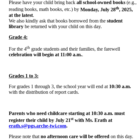
Please have your child bring back
all school-owned books
(e.g.,
th
reading books, math books, etc.) by
Monday, July 28
, 2025,
at the latest
.
We also kindly ask that books borrowed from the
student
library
be returned with your child on this day.
Grade 4:
th
For the 4
grade students and their families, the farewell
celebration will begin at
11:00 a.m.
.
Grades
1 to 3:
For grades 1 through 3, the school year will end at
10:30 a.m.
with the distribution of report cards.
Parents who need childcare starting
at 10:30 a.m.
must
st
register their child by July 21
with Ms. Erath at
erath.s@pgs.arche-twi.com
.
Please note that
no afternoon care will be offered
on this day.